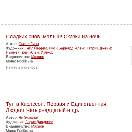
Сладких снов, малыш! Сказки на ночь
Автор:
Сьюзи Линн
Художник:
Гейл Йеррил
,
Люси Барнард
,
Алекс Патрик
,
Джеймс
Ньюмен Грей
,
Алекс Уилмор
Видавництво:
Махаон
Мова:
Російська
Немає в наявності
Тутта Карлссон, Первая и Единственная,
Людвиг Четырнадцатый и др.
Автор:
Ян Экхольм
Художник:
Борис Диодоров
Видавництво:
Махаон
Мова:
Російська