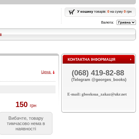
У кошику
товарів:
0
на суму
0
грн
Валюта:
ї
КОНТАКТНА ІНФОРМАЦІЯ
(068) 419-82-88
Цена
(Telegram @georges_books)
E-mail: gbooksua_zakaz@ukr.net
150
грн
Вибачте, товару
тимчасово нема в
наявності