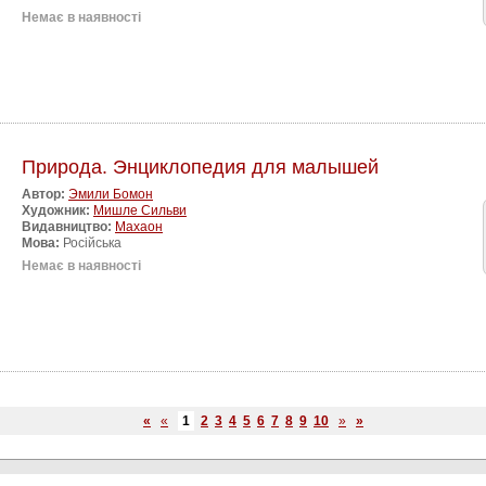
Немає в наявності
Природа. Энциклопедия для малышей
Автор:
Эмили Бомон
Художник:
Мишле Сильви
Видавництво:
Махаон
Мова:
Російська
Немає в наявності
«
«
1
2
3
4
5
6
7
8
9
10
»
»