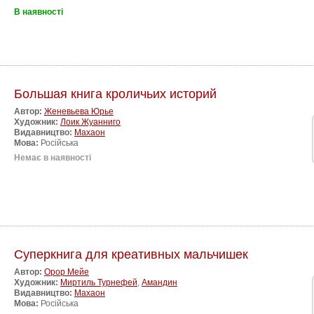
В наявності
Большая книга кроличьих историй
Автор:
Женевьева Юрье
Художник:
Лоик Жуанниго
Видавництво:
Махаон
Мова:
Російська
Немає в наявності
Суперкнига для креативных мальчишек
Автор:
Орор Мейе
Художник:
Миртиль Турнефей
,
Амандин
Видавництво:
Махаон
Мова:
Російська