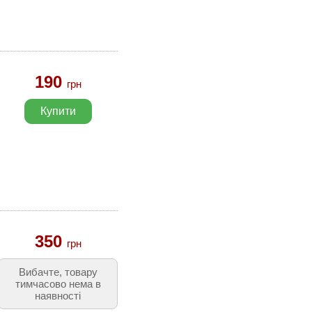
190
грн
Купити
350
грн
Вибачте, товару
тимчасово нема в
наявності