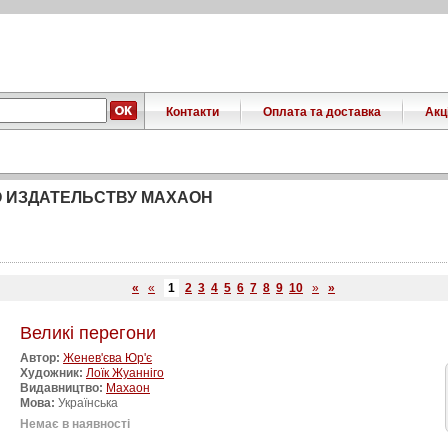
Контакти
Оплата та доставка
Акці
 ИЗДАТЕЛЬСТВУ МАХАОН
«
«
1
2
3
4
5
6
7
8
9
10
»
»
Великі перегони
Автор:
Женев'єва Юр'є
Художник:
Лоїк Жуанніго
Видавництво:
Махаон
Мова:
Українська
Немає в наявності