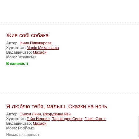
Жив собі собака
Автор:
Ірина Пивоварова
Художник:
Марія Михальська
Видавництво:
Махаон
Мова:
Українська
В наявності
Я люблю тебя, малыш. Сказки на ночь
Автор:
Сьюзи Линн
,
Джорджина Рен
Художник:
Гейл Йеррил
,
Парвиндер Сингх
,
Гэвин Скотт
Видавництво:
Махаон
Мова:
Російська
Немає в наявності