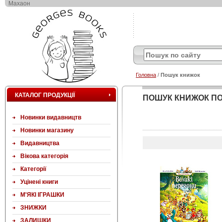
Махаон
Головна
/
Пошук книжок
КАТАЛОГ ПРОДУКЦІЇ
ПОШУК КНИЖОК ПО
Новинки видавництв
Новинки магазину
Видавництва
Вікова категорія
Категорії
Уцінені книги
М'ЯКІ ІГРАШКИ
ЗНИЖКИ
ЗАЛИШКИ